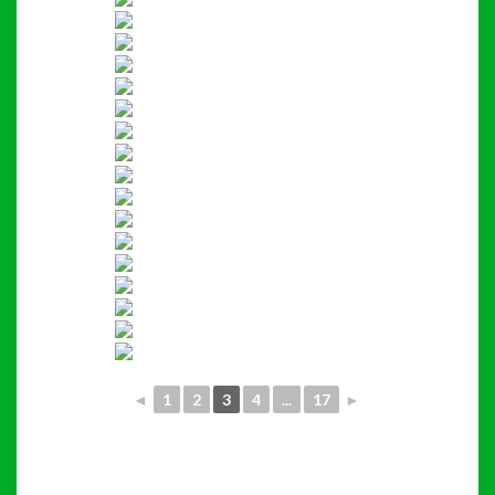
◄
1
2
3
4
...
17
►