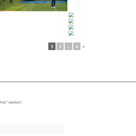
1
2
...
6
►
d mit
*
markiert