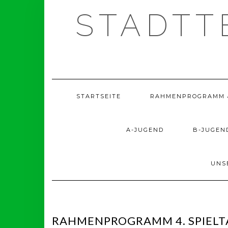
Skip
STADTT
to
content
STARTSEITE
RAHMENPROGRAMM 
A-JUGEND
B-JUGEN
UNS
RAHMENPROGRAMM 4. SPIELT